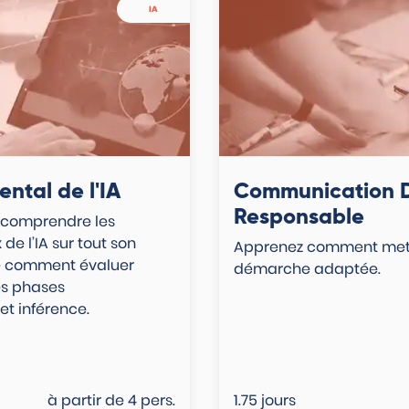
IA
ntal de l'IA
Communication D
Responsable
 comprendre les
e l’IA sur tout son
Apprenez comment mett
re comment évaluer
démarche adaptée.
les phases
t inférence.​
à partir de
4
pers.
1.75 jours