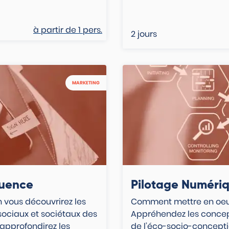
à partir de
1
pers.
2 jours
MARKETING
luence
Pilotage Numéri
 vous découvrirez les
Comment mettre en oeu
ociaux et sociétaux des
Appréhendez les conce
approfondirez les
de l’éco-socio-concepti