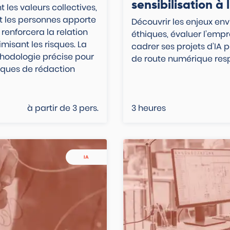
sensibilisation à 
 les valeurs collectives,
et les personnes apporte
Découvrir les enjeux en
renforcera la relation
éthiques, évaluer l’empr
misant les risques. La
cadrer ses projets d’IA p
hodologie précise pour
de route numérique res
iques de rédaction
à partir de
3
pers.
3 heures
IA