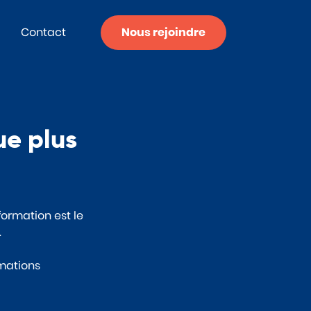
Contact
Nous rejoindre
ue plus
ormation est le
.
mations