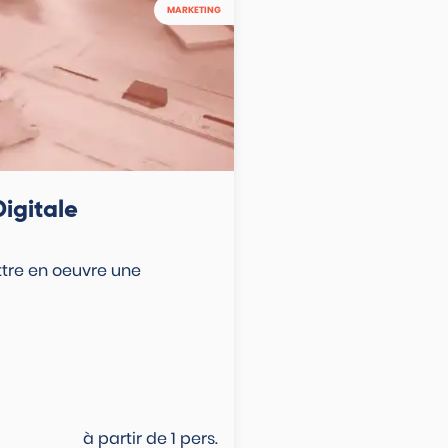
MARKETING
igitale
re en oeuvre une
à partir de
1
pers.