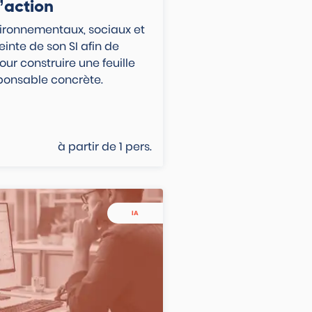
l’action
vironnementaux, sociaux et
einte de son SI afin de
our construire une feuille
ponsable concrète.
à partir de
1
pers.
IA