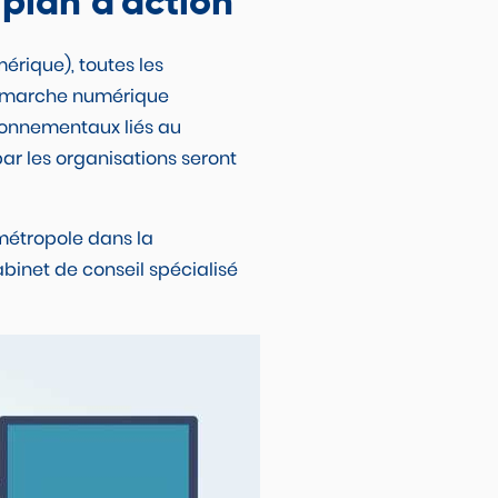
plan d'action
rique), toutes les
démarche numérique
vironnementaux liés au
r les organisations seront
étropole dans la
binet de conseil spécialisé