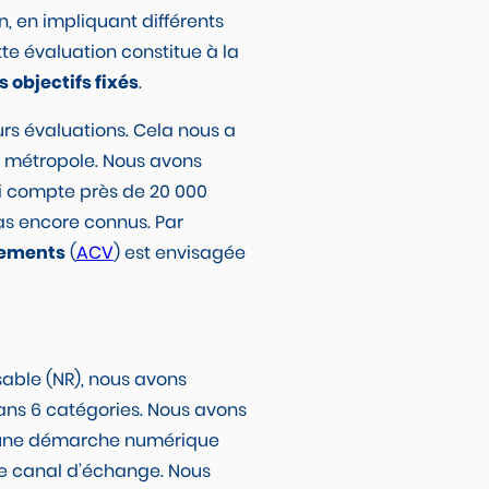
an, en impliquant différents
te évaluation constitue à la
s objectifs fixés
.
urs évaluations. Cela nous a
a métropole. Nous avons
ui compte près de 20 000
as encore connus. Par
pements
(
ACV
) est envisagée
sable (NR), nous avons
dans 6 catégories. Nous avons
e d’une démarche numérique
me canal d’échange. Nous