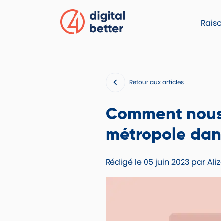
Accéder au menu
Accéder au contenu principal
Accéder au pied de page
VERSION CONTRASTÉE
Raiso
Retour aux articles
Comment nous
métropole dans
Rédigé le
05 juin 2023
par
Ali