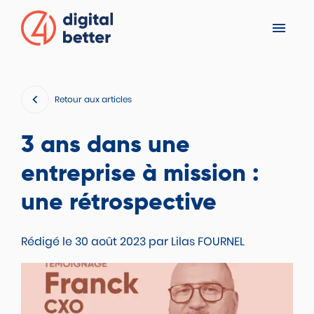
Accéder au menu
Accéder au contenu principal
Accéder au pied de page
VERSION CONTRASTÉE
Retour aux articles
3 ans dans une
entreprise à mission :
une rétrospective
Rédigé le
30 août 2023
par
Lilas FOURNEL